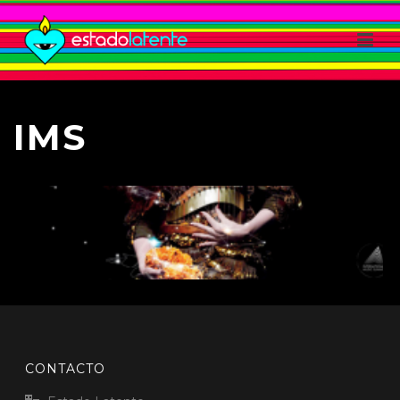
IMS
BUILDING MUSIC BRAND
Branding
,
IMS
,
Speaker
CONTACTO