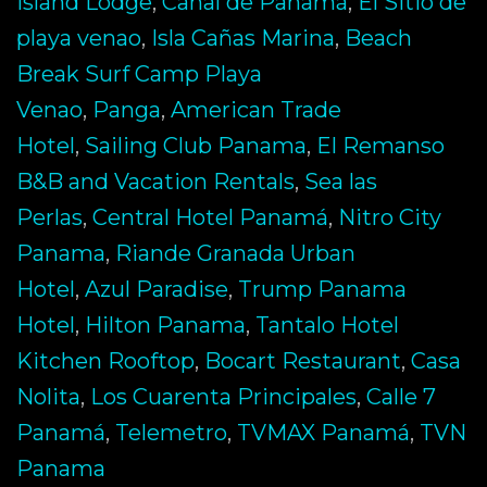
Island Lodge
,
Canal de Panamá
,
El Sitio de
playa venao
,
Isla Cañas Marina
,
Beach
Break Surf Camp Playa
Venao
,
Panga
,
American Trade
Hotel
,
Sailing Club Panama
,
El Remanso
B&B and Vacation Rentals
,
Sea las
Perlas
,
Central Hotel Panamá
,
Nitro City
Panama
,
Riande Granada Urban
Hotel
,
Azul Paradise
,
Trump Panama
Hotel
,
Hilton Panama
,
Tantalo Hotel
Kitchen Rooftop
,
Bocart Restaurant
,
Casa
Nolita
,
Los Cuarenta Principales
,
Calle 7
Panamá
,
Telemetro
,
TVMAX Panamá
,
TVN
Panama