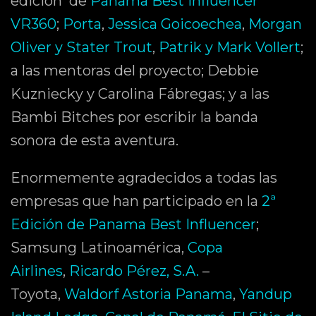
edición de
Panama Best Influencer
VR360
;
Porta
,
Jessica Goicoechea
,
Morgan
Oliver y Stater Trout
,
Patrik y Mark Vollert
;
a las mentoras del proyecto; Debbie
Kuzniecky y Carolina Fábregas; y a las
Bambi Bitches por escribir la banda
sonora de esta aventura.
Enormemente agradecidos a todas las
empresas que han participado en la
2ª
Edición de Panama Best Influencer
;
Samsung Latinoamérica,
Copa
Airlines
,
Ricardo Pérez, S.A.
–
Toyota,
Waldorf Astoria Panama
,
Yandup