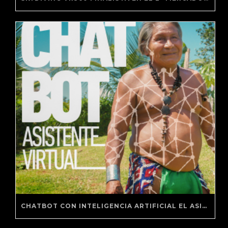
CHATBOT CON INTELIGENCIA ARTIFICIAL EL ASISTENTE VIRTUAL DE PANAMA BEST INFLUENCER