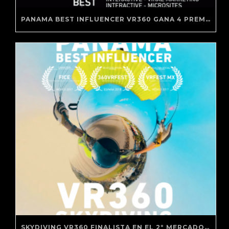
PANAMA BEST INFLUENCER VR360 GANA 4 PREMIOS WINA 2018
SKYDIVING VR360 FINALISTA EN EL 2º MERCADO DE REALIDAD VIRTUAL DE BARCELONA