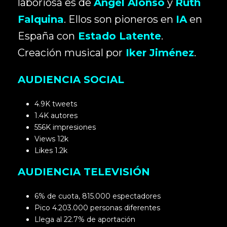
laboriosa es de
Ángel Alonso
y
Ruth
Falquina
. Ellos son pioneros en
IA
en
España con
Estado Latente
.
Creación musical por
Iker Jiménez
.
AUDIENCIA SOCIAL
4.9K tweets
1.4K autores
556K impresiones
Views 12k
Likes 1.2k
AUDIENCIA TELEVISIÓN
6% de cuota, 815.000 espectadores
Pico 4.203.000 personas diferentes
Llega al 22.7% de aportación